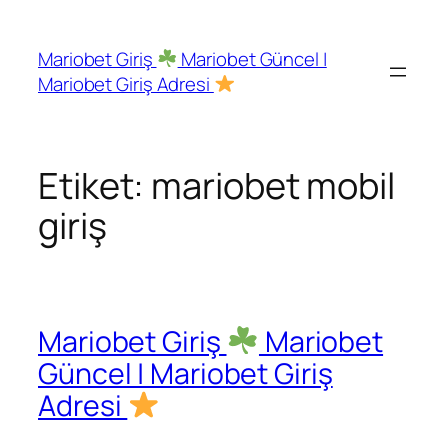
İçeriğe
geç
Mariobet Giriş
Mariobet Güncel |
Mariobet Giriş Adresi
Etiket:
mariobet mobil
giriş
Mariobet Giriş
Mariobet
Güncel | Mariobet Giriş
Adresi