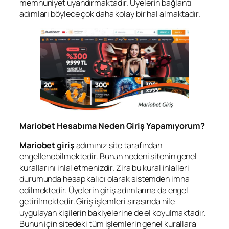
memnuniyet uyandırmaktadır. Üyelerin bağlantı
adımları böylece çok daha kolay bir hal almaktadır.
Mariobet Hesabıma Neden Giriş Yapamıyorum?
Mariobet giriş
adımınız site tarafından
engellenebilmektedir. Bunun nedeni sitenin genel
kurallarını ihlal etmenizdir. Zira bu kural ihlalleri
durumunda hesap kalıcı olarak sistemden imha
edilmektedir. Üyelerin giriş adımlarına da engel
getirilmektedir. Giriş işlemleri sırasında hile
uygulayan kişilerin bakiyelerine de el koyulmaktadır.
Bunun için sitedeki tüm işlemlerin genel kurallara