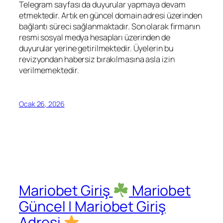
Telegram sayfası da duyurular yapmaya devam
etmektedir. Artık en güncel domain adresi üzerinden
bağlantı süreci sağlanmaktadır. Son olarak firmanın
resmi sosyal medya hesapları üzerinden de
duyurular yerine getirilmektedir. Üyelerin bu
revizyondan habersiz bırakılmasına asla izin
verilmemektedir.
Ocak 26, 2026
Mariobet Giriş
Mariobet
Güncel | Mariobet Giriş
Adresi