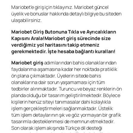
Mariobet’e giriş için tıklayınız. Mariobet güncel
üyelik ve bonuslar hakkında detaylı bilgiye bu siteden
ulaşabilirsiniz.
Mariobet Giriş Butonuna Tıkla ve Ayrıcalıkların
Kapısını Arala!
Mariobet giriş sürecinde size
verdiğimiz yol haritasını takip etmeniz
gerekmektedir. İşte hesaba bağlantı kuralları!
Mariobet giriş
adımlarından bahis olanaklarından
faydalanma aşamasına kadar her noktada pratiklik
ön plana çıkmaktadır. Üyelerin sitede bahis
olanaklarına dair sorun yaşamaması için tüm
tedbirler alınmaktadır. Turuncu ve beyaz renklerin ön
planda olduğu bir tasarım geliştirilmektedir. Böylece
kişilerin henüz siteyi tanımasalar dahi kolaylıkla
işlem gerçekleştirmeleri sağlanmaktadır. Üstelik
tüm işlem detaylarının şık ve göz yormayan bir grafik
tasarımla desteklenmesi de memnun etmektedir.
Son olarak işlem akışında Türkçe dil desteği