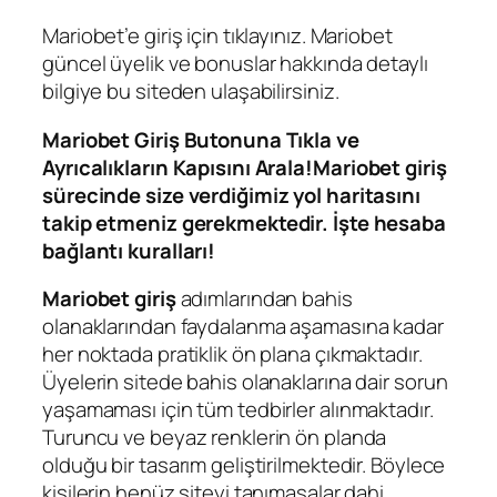
Mariobet’e giriş için tıklayınız. Mariobet
güncel üyelik ve bonuslar hakkında detaylı
bilgiye bu siteden ulaşabilirsiniz.
Mariobet Giriş Butonuna Tıkla ve
Ayrıcalıkların Kapısını Arala!
Mariobet giriş
sürecinde size verdiğimiz yol haritasını
takip etmeniz gerekmektedir. İşte hesaba
bağlantı kuralları!
Mariobet giriş
adımlarından bahis
olanaklarından faydalanma aşamasına kadar
her noktada pratiklik ön plana çıkmaktadır.
Üyelerin sitede bahis olanaklarına dair sorun
yaşamaması için tüm tedbirler alınmaktadır.
Turuncu ve beyaz renklerin ön planda
olduğu bir tasarım geliştirilmektedir. Böylece
kişilerin henüz siteyi tanımasalar dahi