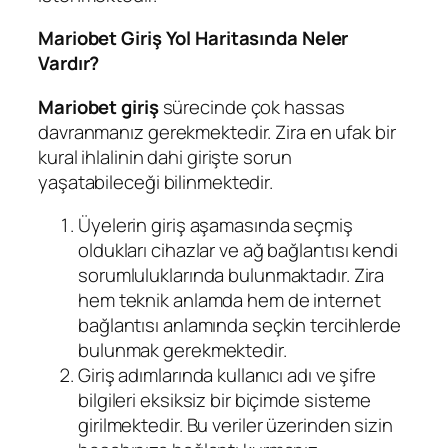
Mariobet Giriş Yol Haritasında Neler
Vardır?
Mariobet giriş
sürecinde çok hassas
davranmanız gerekmektedir. Zira en ufak bir
kural ihlalinin dahi girişte sorun
yaşatabileceği bilinmektedir.
Üyelerin giriş aşamasında seçmiş
oldukları cihazlar ve ağ bağlantısı kendi
sorumluluklarında bulunmaktadır. Zira
hem teknik anlamda hem de internet
bağlantısı anlamında seçkin tercihlerde
bulunmak gerekmektedir.
Giriş adımlarında kullanıcı adı ve şifre
bilgileri eksiksiz bir biçimde sisteme
girilmektedir. Bu veriler üzerinden sizin