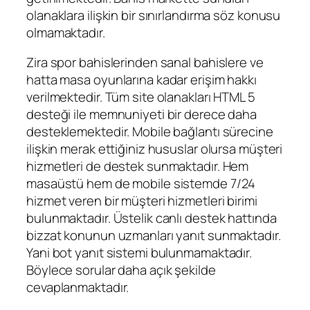
olanaklara ilişkin bir sınırlandırma söz konusu
olmamaktadır.
Zira spor bahislerinden sanal bahislere ve
hatta masa oyunlarına kadar erişim hakkı
verilmektedir. Tüm site olanakları HTML 5
desteği ile memnuniyeti bir derece daha
desteklemektedir. Mobile bağlantı sürecine
ilişkin merak ettiğiniz hususlar olursa müşteri
hizmetleri de destek sunmaktadır. Hem
masaüstü hem de mobile sistemde 7/24
hizmet veren bir müşteri hizmetleri birimi
bulunmaktadır. Üstelik canlı destek hattında
bizzat konunun uzmanları yanıt sunmaktadır.
Yani bot yanıt sistemi bulunmamaktadır.
Böylece sorular daha açık şekilde
cevaplanmaktadır.